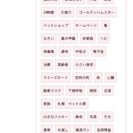
24時間
引取り
ゴールデンハムスター
ペットショップ
ホームページ
亀
大きい
亀の甲羅
卵巣癌
ヘビ
保護権
虐待
中型犬
腎不全
治療
高齢者
小さい身体
マミーズボーイ
突然の死
命
心臓
酸素マスク
下顎呼吸
病院
点滴
家族
札幌 ペット火葬
ロボロフスキー
寿命
写真
子犬
遺骨
お返し
補液ガン
血液検査