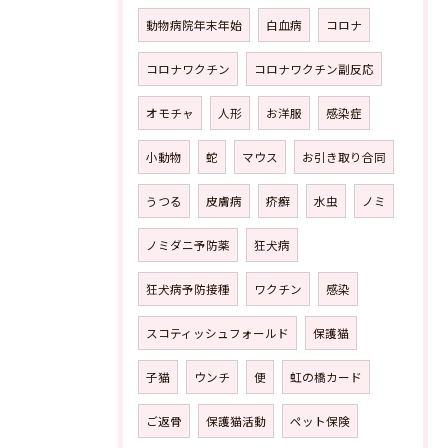
動物病院年末年始
白血病
コロナ
コロナワクチン
コロナワクチン副反応
オモチャ
人形
お洋服
感染症
小動物
蛇
マウス
お引き取り合同
うつる
皮膚病
疥癬
水虫
ノミ
ノミダニ予防薬
狂犬病
狂犬病予防接種
ワクチン
感染
スコティッシュフォールド
保護猫
子猫
ウンチ
便
虹の橋カード
ご返骨
保護猫活動
ペット保険