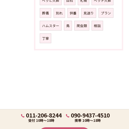
ペッと火葬
白石
札幌
ペット火葬
葬儀
別れ
供養
見送り
プラン
ハムスター
鳥
爬虫類
相談
丁寧
011-206-8244
090-9437-4510
受付 10時～18時
携帯 10時～18時