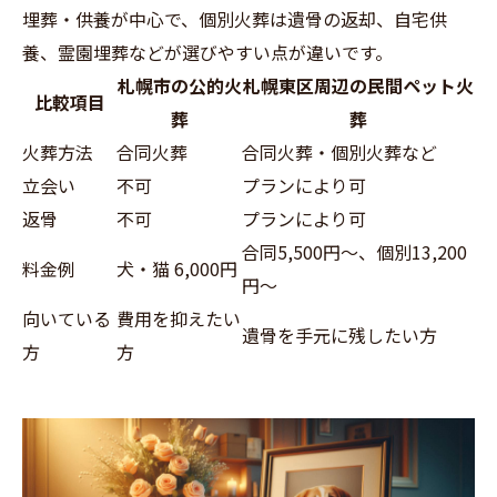
埋葬・供養が中心で、個別火葬は遺骨の返却、自宅供
養、霊園埋葬などが選びやすい点が違いです。
札幌市の公的火
札幌東区周辺の民間ペット火
比較項目
葬
葬
火葬方法
合同火葬
合同火葬・個別火葬など
立会い
不可
プランにより可
返骨
不可
プランにより可
合同5,500円～、個別13,200
料金例
犬・猫 6,000円
円～
向いている
費用を抑えたい
遺骨を手元に残したい方
方
方