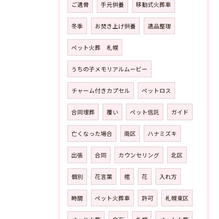
ご遺骨
手元供養
移動式火葬車
冬季
お焚き上げ供養
遺品整理
ペット火葬 札幌
うちの子メモリアルムービー
チャーム付きカプセル
ペットロス
合同埋葬
覆い
ペット信託
ガイド
亡くなった場合
南区
ハナミズキ
出張
合同
カウンセリング
北区
個別
花言葉
棺
花
入れ方
時間
ペット火葬車
許可
札幌東区