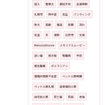
加入
警察犬
避妊手術
全身麻酔
札幌市
熱中症
気圧
パンティング
柴犬
高齢
電話
依頼
流れ
気温
冬
埋葬
石狩市
文鳥
Memorialmovie
メモリアルムービー
迷い猫
掲示板
腎臓病
予防
悪性腫瘍
ポメラニアン
僧帽弁閉鎖不全症
ペット火葬時期
ペット火葬札幌
返骨個別火葬
自宅前火葬
死亡届
死因
老後