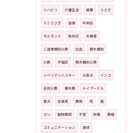
リハビリ
介護生活
痙攣
うさぎ
ミニうさぎ
返骨
中央区
モルモット
告別式
お線香
ご返骨個別火葬
出血
樹木個別
火葬
手稲区
樹木個別火葬
シベリアンハスキー
大型犬
インコ
合同火葬
樹木葬
トイプードル
愛犬
安楽死
費用
死
癌
ガン
動物病院
子宮
卵巣
肺癌
コミュニケーション
遺体