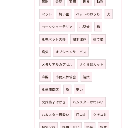
感謝
会話
妄想
世界
動物
ペット
飼い主
ペットのおうち
犬
ヨークシャーテリア
小型犬
猫
札幌ペット火葬
樹木埋葬
捨て猫
病気
オプションサービス
メモリアルカプセル
さくら耳カット
麻酔
市民火葬協会
清拭
札幌市南区
兎
安い
火葬終了はがき
ハムスターかわいい
ハムスター可愛い
口コミ
クチコミ
個別火葬
後悔しない
料金
安置